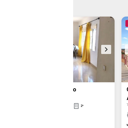
vender
Piso en el casco histórico
Alcalá De Henares
2
2
2
64
m
Sur
Este
2
º
vender