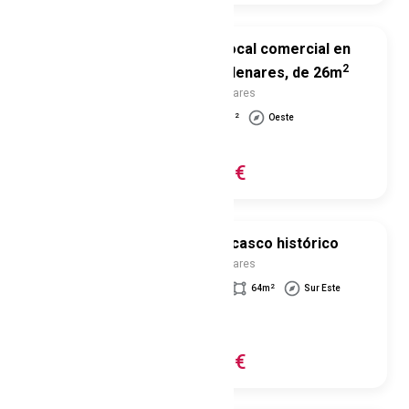
Venta de local comercial en
vender
2
Alcalá de Henares, de 26m
Alcalá De Henares
2
1
26
m
Oeste
vender
130.000€
Piso en el casco histórico
vender
Alcalá De Henares
2
2
2
64
m
Sur
Este
2
º
vender
195.000€