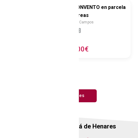
Antiguo CONVENTO en parcela
vender
de 2 hectáreas
Villagarcía De Campos
2
3200
m
vender
1.500.000€
Ver inmuebles
Inmobiliaria
en
Alcalá de Henares