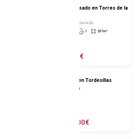
Chalet adosado en Torres de la
vender
Alameda
Torres De La Alameda
2
3
2
1
207
m
Sur
Este
vender
385.000€
Convento en Tordesillas
vender
(Valladolid)
Tordesillas
2
3400
m
vender
1.000.000€