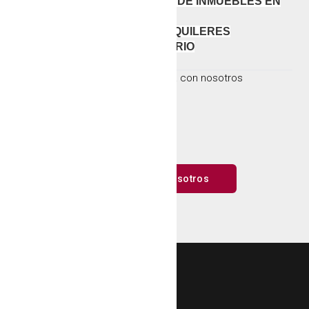
ADMINISTRACIÓN INTEGRAL DE INMUEBLES EN
ALQUILER
SEGURO DE IMPAGOS DE ALQUILERES
ASESORAMIENTO INMOBILIARIO
Para más info.
contacta con nosotros
Contacta con nosotros