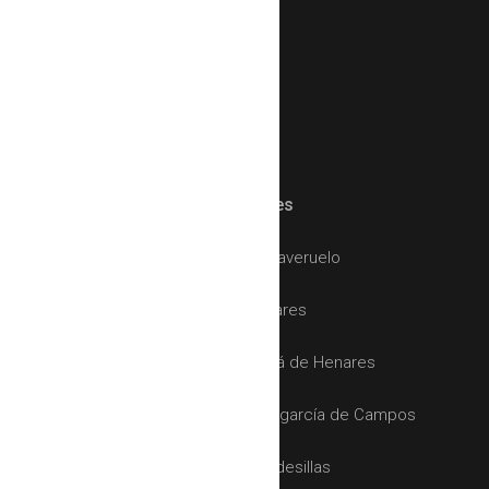
Síguenos en las redes!
Inmobiliaria
en
Alcalá de Henares
Comprar
Terreno urbano
en
Valdeaveruelo
Alquilar
Trastero
en
Alcalá de Henares
Comprar
Local comercial
en
Alcalá de Henares
Comprar
Inmueble singular
en
Villagarcía de Campos
Comprar
Inmueble singular
en
Tordesillas