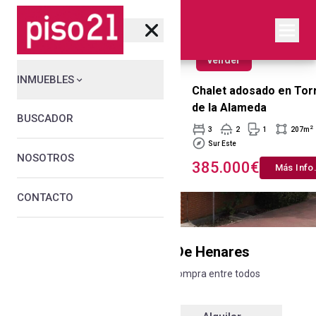
vender
vender
INMUEBLES
Chalet adosado en Torres
Chalet adosado en Tor
de la Alameda
de la Alameda
BUSCADOR
2
2
3
2
1
207
m
3
2
1
207
m
Sur
Este
Sur
Este
NOSOTROS
385.000€
385.000€
Más Info
.
Más Info
CONTACTO
Inmobiliaria
en
Alcalá De Henares
Encuentra tu casa de alquiler o compra entre todos
nuestros inmuebles disponibles