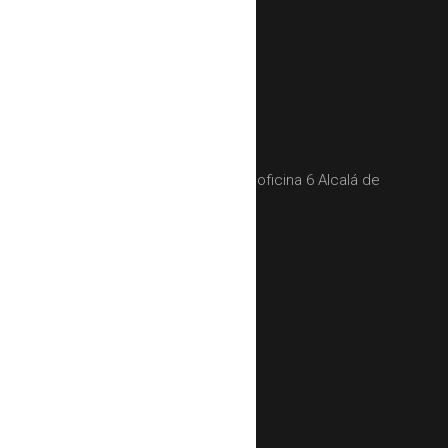
Buscamos por ti
Área privada
Contacto
Inmobiliaria
Direccion
:
Vía Complutense, 21 1º oficina 6 Alcalá de
Henares - Madrid - Spain
Teléfono
:
+34 91 881 81 61
Movil oficina
:
+34 625 501 332
Email:
nacho@piso21.com