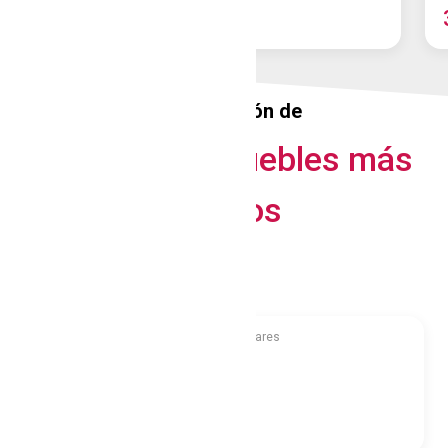
195.000€
Una selección de
Nuestros inmuebles más
baratos
Alcalá De Henares
alquilar
2
133
m
alquilar
45€