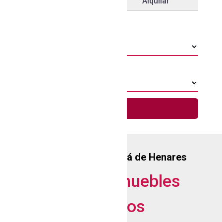
Comprar
Alquilar
Localidad
Tipo
Buscar
Inmobiliaria
en
Alcalá de Henares
Últimos inmuebles
añadidos